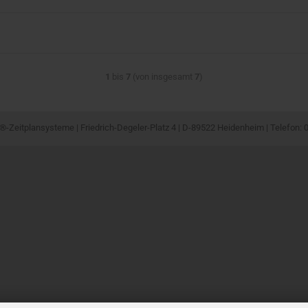
1
bis
7
(von insgesamt
7
)
-Zeitplansysteme | Friedrich-Degeler-Platz 4 | D-89522 Heidenheim | Telefon: