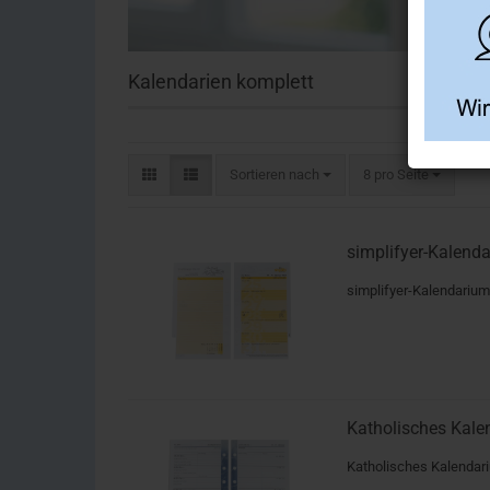
Kalendarien komplett
Sortieren nach
8 pro Seite
simplifyer-Kalend
simplifyer-Kalendarium
Katholisches Kale
Katholisches Kalendari