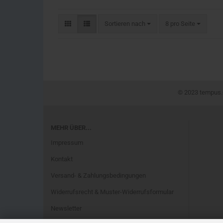
Sortieren nach
8 pro Seite
© 2023 tempus.®
MEHR ÜBER...
Impressum
Kontakt
Versand- & Zahlungsbedingungen
Widerrufsrecht & Muster-Widerrufsformular
Newsletter