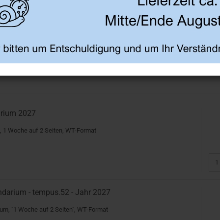
arium 2027
, 1 Woche auf 2 Seiten, WT-Format
ndarium - tempus.52 - Jahr 2027
um, "1 Woche auf 2 Seiten", WT-Format