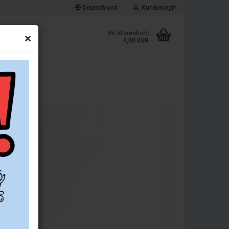
Deutschland
Kundenlogin
d
Ihr Warenkorb
0,00 EUR
ownloads
Konto erstellen
Passwort vergessen?