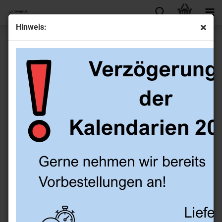
Hinweis:
Notizpapier
Sortieren nach
8 pro Seite
1