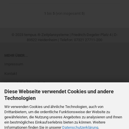
1
bis
5
(von insgesamt
5
)
© 2023 tempus.®-Zeitplansysteme | Friedrich-Degeler-Platz 4 | D-
89522 Heidenheim | Telefon: 07321 27711-200
MEHR ÜBER...
Impressum
Kontakt
Versand- & Zahlungsbedingungen
Diese Webseite verwendet Cookies und andere
Widerrufsrecht & Muster-Widerrufsformular
Technologien
Newsletter
Wir verwenden Cookies und ähnliche Technologien, auch von
AGB
Drittanbietern, um die ordentliche Funktionsweise der Website zu
gewährleisten, die Nutzung unseres Angebotes zu analysieren und Ihnen
Privatsphäre und Datenschutz
ein bestmögliches Einkaufserlebnis bieten zu können. Weitere
Informationen finden Sie in unserer
Datenschutzerklärung
.