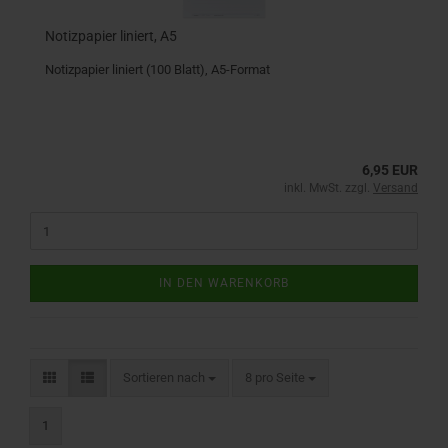
Notizpapier liniert, A5
Notizpapier liniert (100 Blatt), A5-Format
6,95 EUR
inkl. MwSt. zzgl.
Versand
IN DEN WARENKORB
Sortieren nach
8 pro Seite
1