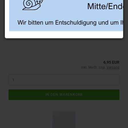
Notizpapier blanko, A5
Notizpapier blanko (100 Blatt), A5-Format
6,95 EUR
inkl. MwSt. zzgl.
Versand
IN DEN WARENKORB