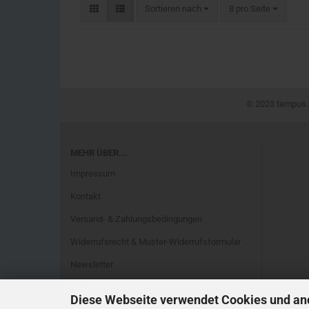
Sortieren nach
8 pro Seite
© 2023 tempus.®
MEHR ÜBER...
Impressum
Kontakt
Versand- & Zahlungsbedingungen
Widerrufsrecht & Muster-Widerrufsformular
Newsletter
AGB
Diese Webseite verwendet Cookies und an