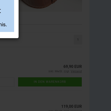
1
69,90 EUR
inkl. MwSt. zzgl.
Versand
IN DEN WARENKORB
119,00 EUR