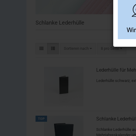
Schlanke Lederhülle
Sortieren nach
8 pro Seite
Lederhülle für Meh
Lederhülle schwarz, ex
Schlanke Lederhül
TOP
Schlanke Lederhülle a
Mehrjahreskalender un