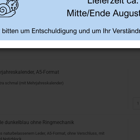
rjahreskalender, A5-Format
tra schmal (mit Mehrjahreskalender)
le dunkelblau ohne Ringmechanik
us naturbelassenem Leder, A5-Format, ohne Verschluss, mit
d Notizblock