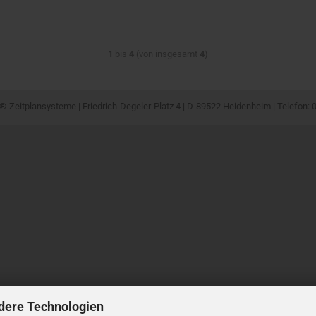
1
bis
4
(von insgesamt
4
)
-Zeitplansysteme | Friedrich-Degeler-Platz 4 | D-89522 Heidenheim | Telefon:
dere Technologien