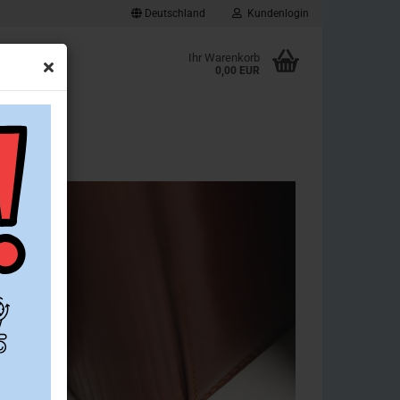
Deutschland
Kundenlogin
d
Ihr Warenkorb
0,00 EUR
ownloads
Konto erstellen
Passwort vergessen?