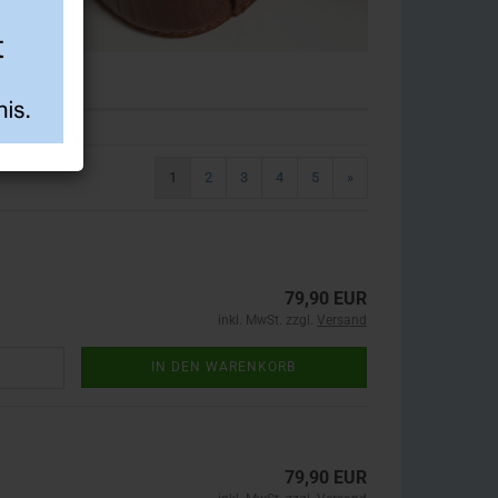
1
2
3
4
5
»
79,90 EUR
inkl. MwSt. zzgl.
Versand
IN DEN WARENKORB
79,90 EUR