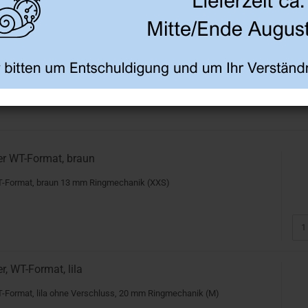
r WT-Format, braun
T-Format, braun 13 mm Ringmechanik (XXS)
, WT-Format, lila
-Format, lila ohne Verschluss, 20 mm Ringmechanik (M)