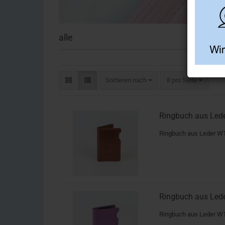
alle
Sortieren nach
8 pro Seite
Ringbuch aus Lede
Ringbuch aus Leder W
Ringbuch aus Leder
Ringbuch aus Leder WT