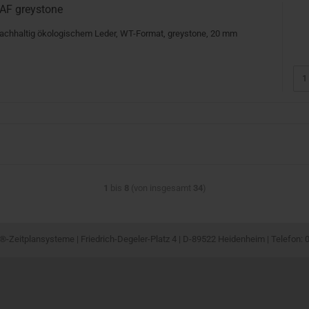
AF greystone
achhaltig ökologischem Leder, WT-Format, greystone, 20 mm
1
bis
8
(von insgesamt
34
)
-Zeitplansysteme | Friedrich-Degeler-Platz 4 | D-89522 Heidenheim | Telefon: