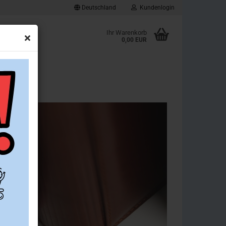
Deutschland
Kundenlogin
d
Ihr Warenkorb
0,00 EUR
ownloads
Konto erstellen
Passwort vergessen?