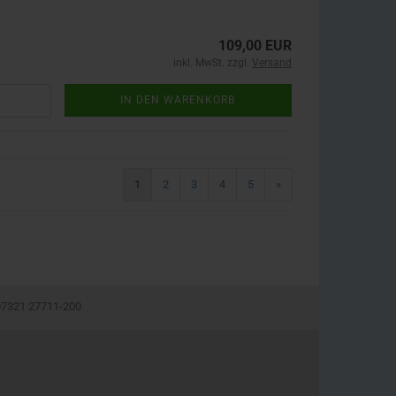
109,00 EUR
inkl. MwSt. zzgl.
Versand
IN DEN WARENKORB
1
2
3
4
5
»
 07321 27711-200