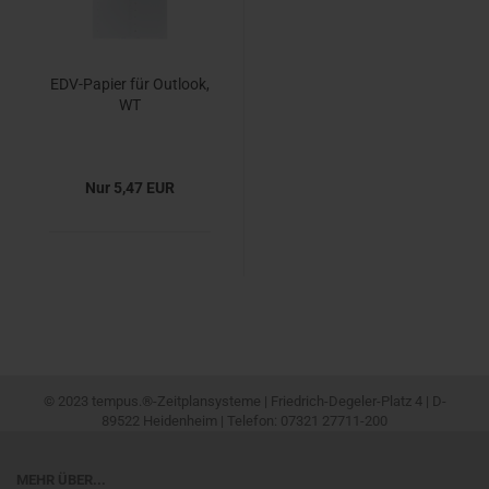
EDV-Papier für Outlook,
WT
Nur 5,47 EUR
© 2023 tempus.®-Zeitplansysteme | Friedrich-Degeler-Platz 4 | D-
89522 Heidenheim | Telefon: 07321 27711-200
MEHR ÜBER...