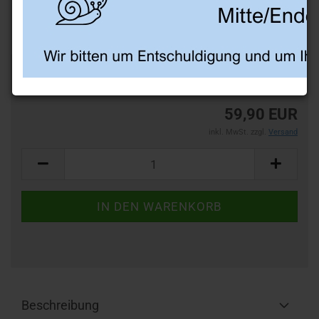
TOP
Art.Nr.:
AZ46DG
59,90 EUR
inkl. MwSt. zzgl.
Versand
Beschreibung