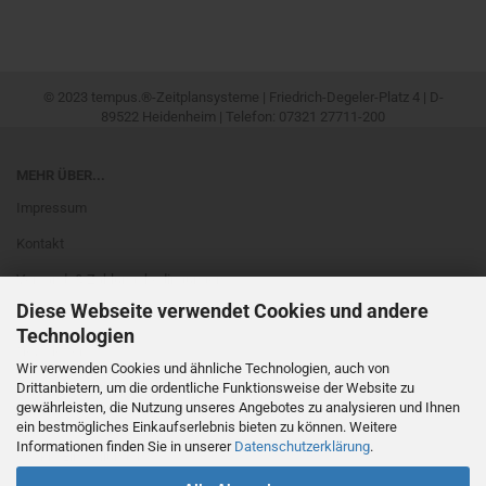
© 2023 tempus.®-Zeitplansysteme | Friedrich-Degeler-Platz 4 | D-
89522 Heidenheim | Telefon: 07321 27711-200
MEHR ÜBER...
Impressum
Kontakt
Versand- & Zahlungsbedingungen
Diese Webseite verwendet Cookies und andere
Widerrufsrecht & Muster-Widerrufsformular
Technologien
Newsletter
Wir verwenden Cookies und ähnliche Technologien, auch von
AGB
Drittanbietern, um die ordentliche Funktionsweise der Website zu
gewährleisten, die Nutzung unseres Angebotes zu analysieren und Ihnen
Privatsphäre und Datenschutz
ein bestmögliches Einkaufserlebnis bieten zu können. Weitere
Informationen finden Sie in unserer
Datenschutzerklärung
.
Cookie Einstellungen