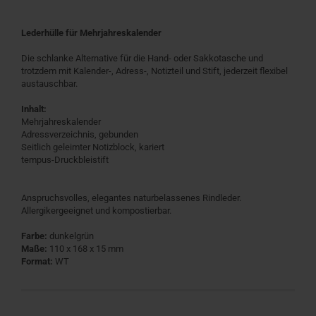
Lederhülle für Mehrjahreskalender
Die schlanke Alternative für die Hand- oder Sakkotasche und
trotzdem mit Kalender-, Adress-, Notizteil und Stift, jederzeit flexibel
austauschbar.
Inhalt:
Mehrjahreskalender
Adressverzeichnis, gebunden
Seitlich geleimter Notizblock, kariert
tempus-Druckbleistift
Anspruchsvolles, elegantes naturbelassenes Rindleder.
Allergikergeeignet und kompostierbar.
Farbe:
dunkelgrün
Maße:
110 x 168 x 15 mm
Format:
WT