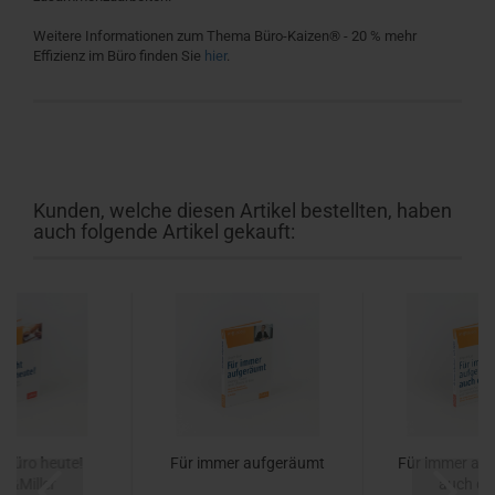
Weitere Informationen zum Thema Büro-Kaizen® - 20 % mehr
Effizienz im Büro finden Sie
hier
.
Kunden, welche diesen Artikel bestellten, haben
auch folgende Artikel gekauft:
 Büro heute!
Für immer aufgeräumt
Für immer auf
z&Miller
auch dig