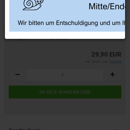
Art.Nr.:
EDZA
Sonstiges:
2. Auflage
29,90 EUR
inkl. MwSt. zzgl.
Versand