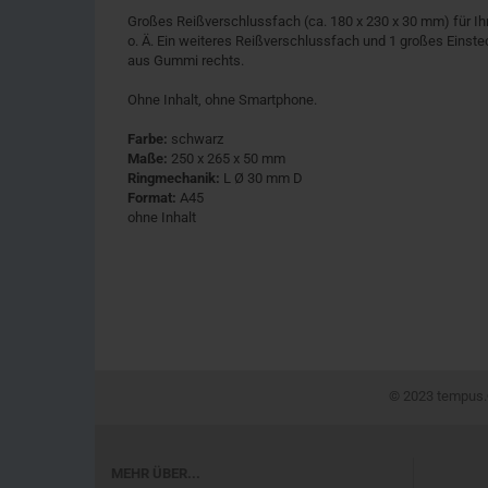
Großes Reißverschlussfach (ca. 180 x 230 x 30 mm) für Ih
o. Ä. Ein weiteres Reißverschlussfach und 1 großes Einstec
aus Gummi rechts.
Ohne Inhalt, ohne Smartphone.
Farbe:
schwarz
Maße:
250 x 265 x 50 mm
Ringmechanik:
L Ø 30 mm D
Format:
A45
ohne Inhalt
© 2023 tempus.®
MEHR ÜBER...