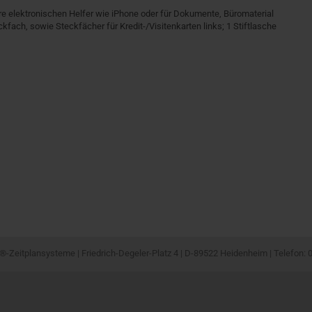
re elektronischen Helfer wie iPhone oder für Dokumente, Büromaterial
kfach, sowie Steckfächer für Kredit-/Visitenkarten links; 1 Stiftlasche
-Zeitplansysteme | Friedrich-Degeler-Platz 4 | D-89522 Heidenheim | Telefon: