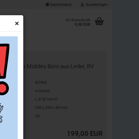
Deutschland
Kundenlogin
d
Ihr Warenkorb
0,00 EUR
ownloads
-Ringbuch Mobiles Büro aus Leder, RV
.Nr.:
BZ96A
Konto erstellen
be:
schwarz
Passwort vergessen?
g-Ø:
L Ø 30 mm D
ße:
250 x 265 x 50 mm
rmat:
A5
199,00 EUR