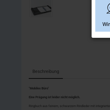
Beschreibung
"Mobiles Büro"
Eine Prägung ist leider nicht möglich.
Ringbuch aus feinem, schwarzem Rindleder mit integriert