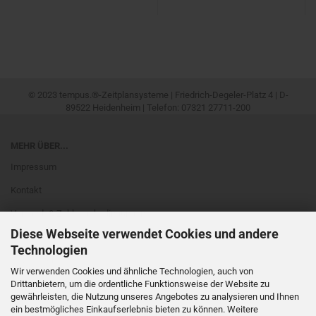
© 2023 tempus.®-Zeitplansysteme | Friedrich-Degeler-Platz 4 | D-
89522 Heidenheim | Telefon: 07321 27711-200
MEHR ÜBER...
Impressum
Kontakt
Versand- & Zahlungsbedingungen
Diese Webseite verwendet Cookies und andere
Widerrufsrecht & Muster-Widerrufsformular
Technologien
Newsletter
Wir verwenden Cookies und ähnliche Technologien, auch von
AGB
Drittanbietern, um die ordentliche Funktionsweise der Website zu
gewährleisten, die Nutzung unseres Angebotes zu analysieren und Ihnen
Privatsphäre und Datenschutz
ein bestmögliches Einkaufserlebnis bieten zu können. Weitere