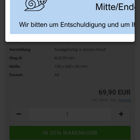
Art.Nr.:
BZ23C
Farbe:
schwarz
Herstellung:
handgefertigt in Deutschland
Ring-Ø:
M Ø 30 mm
Maße:
193 x 240 x 50 mm
Format:
A5
69,90 EUR
inkl. MwSt. zzgl.
Versand