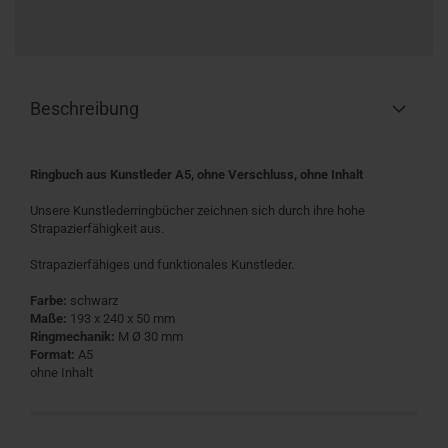
Beschreibung
Ringbuch aus Kunstleder A5, ohne Verschluss, ohne Inhalt
Unsere Kunstlederringbücher zeichnen sich durch ihre hohe
Strapazierfähigkeit aus.
Strapazierfähiges und funktionales Kunstleder.
Farbe:
schwarz
Maße:
193 x 240 x 50 mm
Ringmechanik:
M Ø 30 mm
Format:
A5
ohne Inhalt