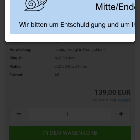
Art.Nr.:
BZ23R
Farbe:
rot
Herstellung:
handgefertigt in Deutschland
Ring-Ø:
M Ø 30 mm
Maße:
222 x 245 x 51 mm
Format:
A5
139,00 EUR
inkl. MwSt. zzgl.
Versand