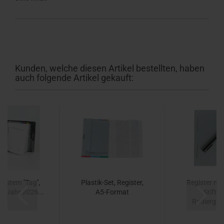
Kunden, welche diesen Artikel bestellten, haben
auch folgende Artikel gekauft:
system "Tag",
Plastik-Set, Register,
Register neu
r, Jahr 2026...
A5-Format
Stift u
Radiergum