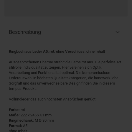
Beschreibung
Ringbuch aus Leder A5, rot, ohne Verschluss, ohne Inhalt
Ausgesprochenen Charme strahlt die Farbe rot aus. Die perfekte Art
stilvolle Individualität zu zeigen. Hier vereinen sich Optik,
Verarbeitung und Funktionalität optimal. Die kompromisslose
Lederauswahl in höchsten Qualitätskategorien, die handwerkliche
Sorgfalt und das unverwechselbare Design finden Sie in diesem
tempus-Produkt.
Vollrindleder das auch höchsten Ansprüchen genügt.
Farbe:
rot
Maße:
222 x 245 x 51 mm
Ringmechanik:
M Ø 30 mm
Format:
A5
ohne Inhalt