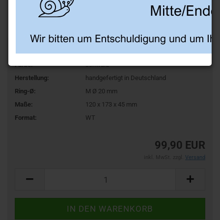
Art.Nr.:
AZ20VA
Farbe:
schwarz
Herstellung:
handgefertigt in Deutschland
Ring-Ø:
M Ø 20 mm
Maße:
120 x 173 x 45 mm
Format:
WT
99,90 EUR
inkl. MwSt. zzgl.
Versand