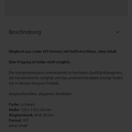
Beschreibung
Ringbuch aus Leder WT-Format, mit Reißverschluss, ohne Inhalt
Eine Prägung ist leider nicht möglich.
Die kompromisslose Lederauswahl in höchsten Qualitätskategorien,
die handwerkliche Sorgfalt und das unverwechselbare Design finden
Sie in diesem tempus-Produkt.
Anspruchsvolles, elegantes Rindleder.
Farbe:
schwarz
Maße:
120 x 173 x 45 mm
Ringmechanik:
M Ø 20 mm
Format:
WT
ohne Inhalt