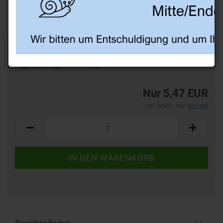
-50%
Art.Nr.:
BF59
Regulärer-Preis:
10.95
Nur 5,47 EUR
inkl. MwSt. zzgl.
Versand