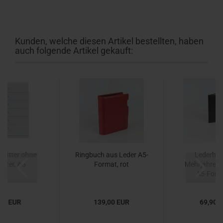
Kunden, welche diesen Artikel bestellten, haben
auch folgende Artikel gekauft:
blätter ohne
Ringbuch aus Leder A5-
Lederhüll
ister, A5
Format, rot
Mehrjahresk
A5-Forma
,95 EUR
139,00 EUR
69,90 