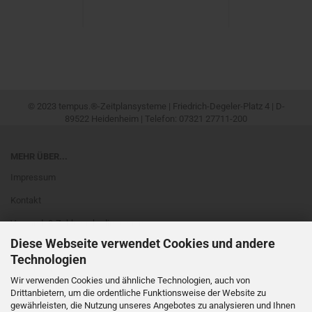
© 2023 tempus.®-Zeitplansysteme | Friedrich-Degeler-Platz 4 | D-
89522 Heidenheim | Telefon: 07321 27711-200
MEHR ÜBER...
Impressum
Kontakt
Versand- & Zahlungsbedingungen
Diese Webseite verwendet Cookies und andere
Widerrufsrecht & Muster-Widerrufsformular
Technologien
Newsletter
Wir verwenden Cookies und ähnliche Technologien, auch von
AGB
Drittanbietern, um die ordentliche Funktionsweise der Website zu
gewährleisten, die Nutzung unseres Angebotes zu analysieren und Ihnen