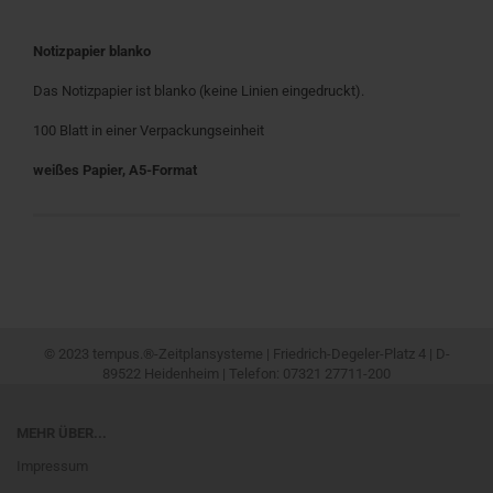
Notizpapier blanko
Das Notizpapier ist blanko (keine Linien eingedruckt).
100 Blatt in einer Verpackungseinheit
weißes Papier, A5-Format
© 2023 tempus.®-Zeitplansysteme | Friedrich-Degeler-Platz 4 | D-
89522 Heidenheim | Telefon: 07321 27711-200
MEHR ÜBER...
Impressum