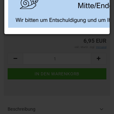
Art.Nr.:
BF02
6,95 EUR
inkl. MwSt. zzgl.
Versand
Beschreibung