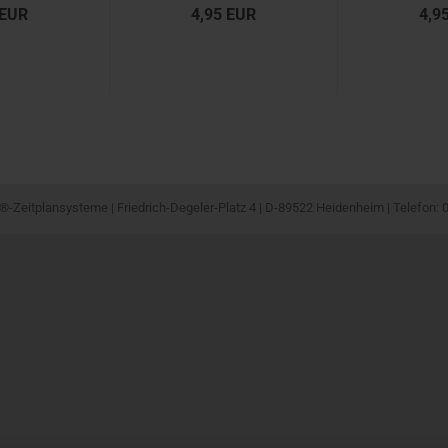
 EUR
4,95 EUR
4,9
-Zeitplansysteme | Friedrich-Degeler-Platz 4 | D-89522 Heidenheim | Telefon: