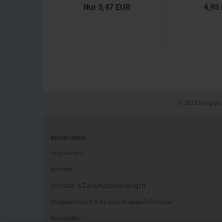
Nur 5,47 EUR
4,95
© 2023 tempus.®
MEHR ÜBER...
Impressum
Kontakt
Versand- & Zahlungsbedingungen
Widerrufsrecht & Muster-Widerrufsformular
Newsletter