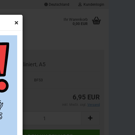
Deutschland
Kundenlogin
d
Ihr Warenkorb
0,00 EUR
ownloads
tizpapier liniert, A5
.Nr.:
BF53
Konto erstellen
6,95 EUR
Passwort vergessen?
inkl. MwSt. zzgl.
Versand