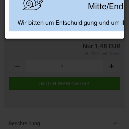
-49%
Art.Nr.:
AF90
Nur 1,48 EUR
inkl. MwSt. zzgl.
Versand
Beschreibung