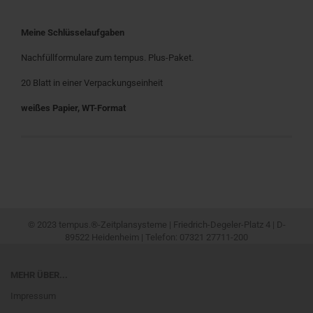
Meine Schlüsselaufgaben
Nachfüllformulare zum tempus. Plus-Paket.
20 Blatt in einer Verpackungseinheit
weißes Papier, WT-Format
© 2023 tempus.®-Zeitplansysteme | Friedrich-Degeler-Platz 4 | D-
89522 Heidenheim | Telefon: 07321 27711-200
MEHR ÜBER...
Impressum