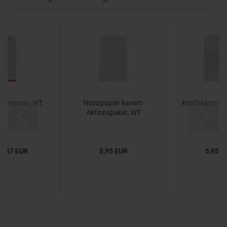
Kompass, WT
Notizpapier kariert-
Kreditkartenhü
Aktionspaket, WT
 2,47 EUR
8,95 EUR
5,95 E