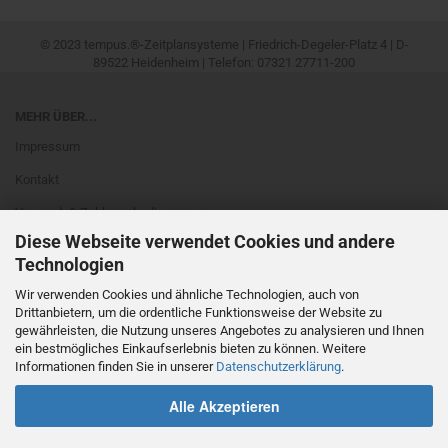
© 2023 tempus.®-Zeitplansysteme | Friedrich-Degeler-Platz 4 | D-
89522 Heidenheim | Telefon: 07321 27711-200
MEHR ÜBER...
Impressum
Kontakt
Versand- & Zahlungsbedingungen
Diese Webseite verwendet Cookies und andere
Widerrufsrecht & Muster-Widerrufsformular
Technologien
Newsletter
Wir verwenden Cookies und ähnliche Technologien, auch von
AGB
Drittanbietern, um die ordentliche Funktionsweise der Website zu
gewährleisten, die Nutzung unseres Angebotes zu analysieren und Ihnen
Privatsphäre und Datenschutz
ein bestmögliches Einkaufserlebnis bieten zu können. Weitere
Informationen finden Sie in unserer
Datenschutzerklärung
.
Cookie Einstellungen
Alle Akzeptieren