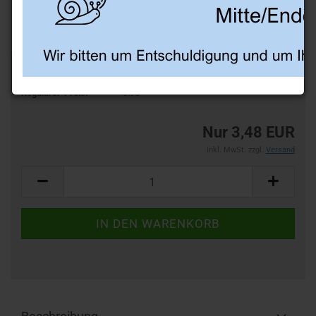
-50%
Art.Nr.:
AF84
Regulärer-Preis:
6.95
Nur 3,48 EUR
inkl. MwSt. zzgl.
Versand