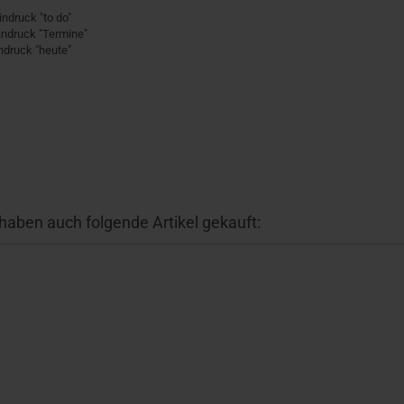
indruck "to do"
Eindruck "Termine"
indruck "heute"
 haben auch folgende Artikel gekauft: