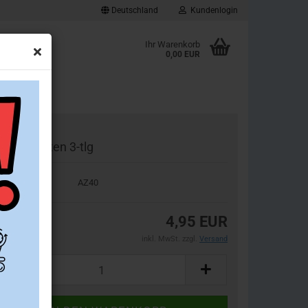
Deutschland
Kundenlogin
d
Ihr Warenkorb
0,00 EUR
ownloads
gister unten 3-tlg
.Nr.:
AZ40
Konto erstellen
4,95 EUR
Passwort vergessen?
inkl. MwSt. zzgl.
Versand