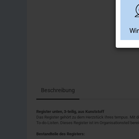
Beschreibung
Register unten, 3-teilig, aus Kunststoff
Das Register gehört zu dem Herzstück Ihres tempus. Mit di
To-do-Listen. Dieses Register ist im Organisationsteil berei
Bestandteile des Registers: